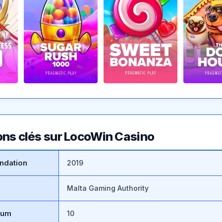
ons clés sur LocoWin Casino
ndation
2019
Malta Gaming Authority
mum
10