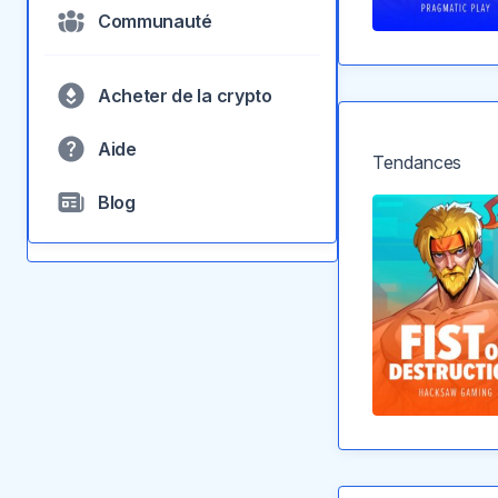
Communauté
Acheter de la crypto
Aide
Tendances
Blog