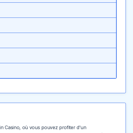
n Casino, où vous pouvez profiter d'un