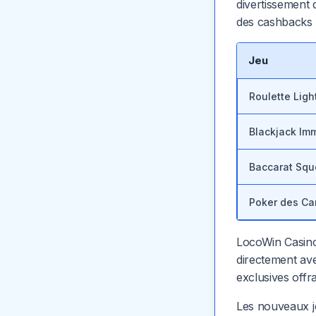
divertissement 
des cashbacks 
Jeu
Roulette Ligh
Blackjack Imm
Baccarat Sq
Poker des Ca
LocoWin Casino 
directement ave
exclusives offr
Les nouveaux jo