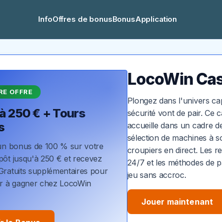
Info
Offres de bonus
Bonus
Application
LocoWin Cas
RE OFFRE
Plongez dans l'univers ca
à 250 € + Tours
sécurité vont de pair. Ce 
s
accueille dans un cadre de
sélection de machines à s
'un bonus de 100 % sur votre
croupiers en direct. Les r
pôt jusqu'à 250 € et recevez
24/7 et les méthodes de p
Gratuits supplémentaires pour
jeu sans accroc.
 à gagner chez LocoWin
Jouer maintenant