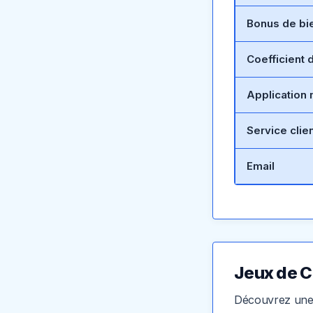
Bonus de bi
Coefficient
Application 
Service clie
Email
Jeux de C
Découvrez une 