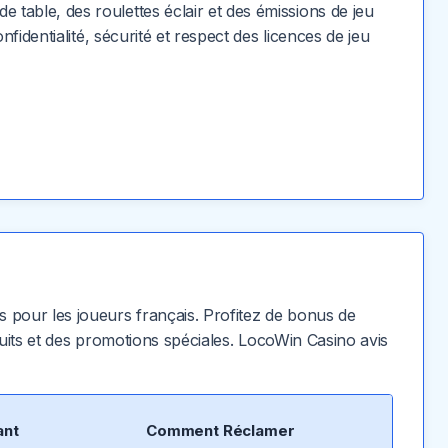
able, des roulettes éclair et des émissions de jeu
identialité, sécurité et respect des licences de jeu
pour les joueurs français. Profitez de bonus de
tuits et des promotions spéciales. LocoWin Casino avis
ant
Comment Réclamer