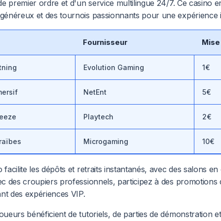
de premier ordre et d'un service multilingue 24/7. Ce casino 
généreux et des tournois passionnants pour une expérience i
Fournisseur
Mise
tning
Evolution Gaming
1€
ersif
NetEnt
5€
ueeze
Playtech
2€
raïbes
Microgaming
10€
facilite les dépôts et retraits instantanés, avec des salons en
c des croupiers professionnels, participez à des promotions d
ant des expériences VIP.
ueurs bénéficient de tutoriels, de parties de démonstration et